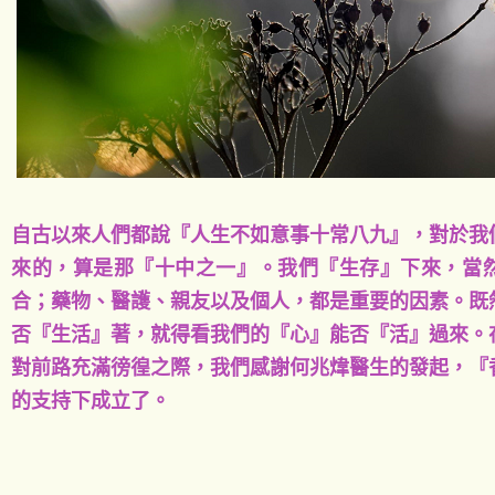
自古以來人們都說『人生不如意事十常八九』，對於我
來的，算是那『十中之一』。我們『生存』下來，當
合；藥物、醫護、親友以及個人，都是重要的因素。既
否『生活』著，就得看我們的『心』能否『活』過來。
對前路充滿徬徨之際，我們感謝何兆煒醫生的發起，『
的支持下成立了。